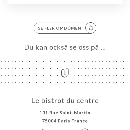
SE FLER OMDÖMEN
Du kan också se oss på …
EM
LERI
NY
TAKT
Le bistrot du centre
131 Rue Saint-Martin
75004 Paris France