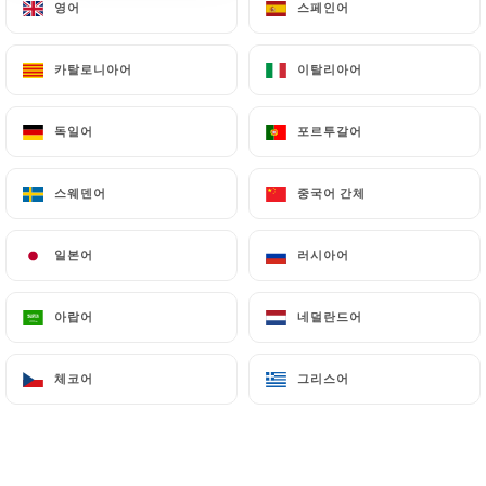
영어
영어
스페인어
스페인어
메뉴
KO
카탈로니아어
카탈로니아어
이탈리아어
이탈리아어
독일어
독일어
포르투갈어
포르투갈어
스웨덴어
스웨덴어
중국어 간체
중국어 간체
일본어
일본어
러시아어
러시아어
아랍어
아랍어
네덜란드어
네덜란드어
체코어
체코어
그리스어
그리스어
금일부터 00:00까지 영업